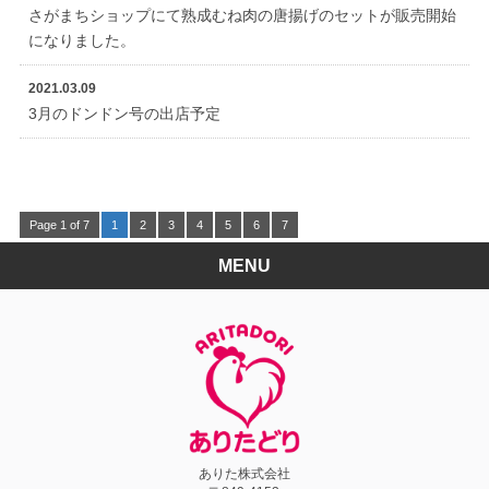
さがまちショップにて熟成むね肉の唐揚げのセットが販売開始
になりました。
2021.03.09
3月のドンドン号の出店予定
Page 1 of 7
1
2
3
4
5
6
7
MENU
ありた株式会社