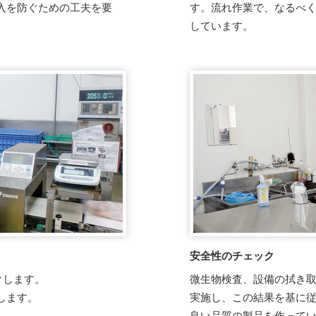
入を防ぐための工夫を要
す。流れ作業で、なるべ
しています。
。
安全性のチェック
クします。
微生物検査、設備の拭き
します。
実施し、この結果を基に
良い品質の製品を作って