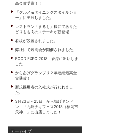
高金賞受賞！！
「グルメ＆ダイニングスタイルショ
ー」に出展しました。
レストラン「まるも」様にてありた
どりもも肉のステーキが新登場！
看板が設置されました。
弊社にて焼肉会が開催されました。
FOOD EXPO 2018 香港に出店しま
した
からあげグランプリ２年連続最高金
賞受賞！
新規採用者の入社式が行われまし
た。
3月23日～25日 から揚げドンド
ン、「九州チキフェス2018（福岡市
天神）」に出店しました！
アーカイブ