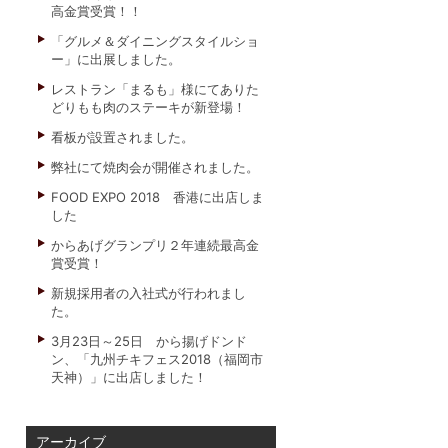
高金賞受賞！！
「グルメ＆ダイニングスタイルショ
ー」に出展しました。
レストラン「まるも」様にてありた
どりもも肉のステーキが新登場！
看板が設置されました。
弊社にて焼肉会が開催されました。
FOOD EXPO 2018 香港に出店しま
した
からあげグランプリ２年連続最高金
賞受賞！
新規採用者の入社式が行われまし
た。
3月23日～25日 から揚げドンド
ン、「九州チキフェス2018（福岡市
天神）」に出店しました！
アーカイブ