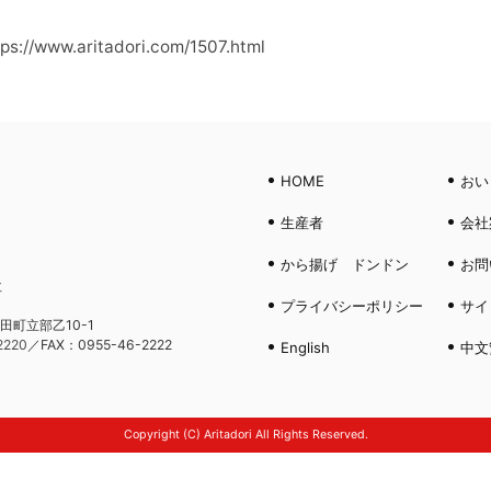
tps://www.aritadori.com/1507.html
HOME
おい
生産者
会社
から揚げ ドンドン
お問
社
プライバシーポリシー
サイ
田町立部乙10-1
2220
／FAX：0955-46-2222
English
中文
Copyright (C) Aritadori All Rights Reserved.