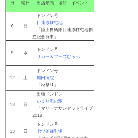
日
曜日
出店形態・場所・イベント
ドンドン号
目達原駐屯地
6
日
「陸上自衛隊目達原駐屯地創
立記念行事」
ドンドン号
9
水
リカー＆フーズむらべ
ドンドン号
12
土
堀田病院
「秋祭り」
出張ドンドン
いまり海の駅
13
日
「マリーナサンセットライブ
2019」
ドンドン号
13
日
七ツ釜鍾乳洞