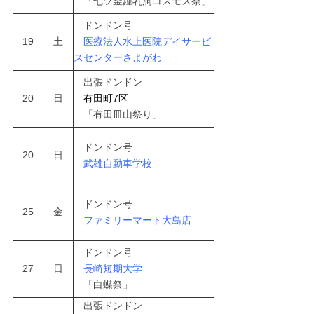
「七ツ釜鍾乳洞コスモス祭」
ドンドン号
19
土
医療法人水上医院デイサービ
スセンターさよがわ
出張ドンドン
20
日
有田町7区
「有田皿山祭り」
ドンドン号
20
日
武雄自動車学校
ドンドン号
25
金
ファミリーマート大島店
ドンドン号
27
日
長崎短期大学
「白蝶祭」
出張ドンドン